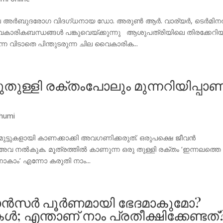
മുഖ അർബുദരോഗ വിദഗ്‌ധനായ ഡോ. അരുൺ ആർ. വാര്യർ, ടെർമി
കാരികബന്ധങ്ങൾ പങ്കുവെയ്ക്കുന്നു ആശുപത്രിയിലെ തിരക്കേറി
്നെ വിടാതെ പിന്തുടരുന്ന ചില വൈകാരിക...
തുള്ളി രക്തംപോലും മുന്നറിയിപ്പാണ്
humi
മുട്ടുകളായി കാണക്കാക്കി അവഗണിക്കരുത്. ഒരുപക്ഷെ ജീവൻ
നൽകുക. മൂത്രത്തിൽ കാണുന്ന ഒരു തുള്ളി രക്തം ‘ഇന്നലത്തെ ച
ം’ എന്നോ കരുതി നാം...
ാൻസർ പൂർണമായി ഭേദമാകുമോ?
കൾ; എന്താണ് നാം പ്രതീക്ഷിക്കേണ്ടത്