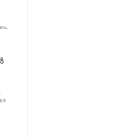
കാം,
ൾ
ം
6.9