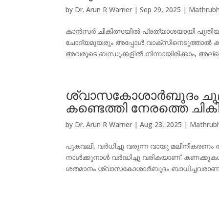
by
Dr. Arun R Warrier
|
Sep 29, 2025
|
Mathrub
കാൻസർ ചികിത്സയിൽ പ്രത്യാശയായി പുതിയ 
ചോദ്യമുയരും അപ്പോൾ വാക്‌സിനെടുത്താൽ കാ
അവരുടെ ബന്ധുക്കളിൽ നിന്നായിരിക്കാം, അല്ലെങ
ശ്വാസകോശാർബുദം ചുമയ
കണ്ടെത്തി നേരത്തെ ചികി
by
Dr. Arun R Warrier
|
Aug 23, 2025
|
Mathrub
പുകവലി, വര്‍ധിച്ചു വരുന്ന വായു മലിനീകരണ
നാൾക്കുനാൾ വർദ്ധിച്ചു വരികയാണ്. കണക്കു
ശതമാനം ശ്വാസകോശാര്‍ബുദം ബാധിച്ചവരാണ് എ