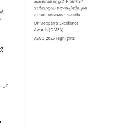
കാൻസർ സ്റ്റേജ് 4-ൽനിന്ന്‌
ടാർഗെറ്റഡ് തെറാപ്പിയിലൂടെ
നൽ
പത്തു വർഷത്തെ യാത്ര
യ
Dr.Moopen’s Excellence
Awards (DMEA)
ASCO 2026 Highlights
;
ൂട്
?