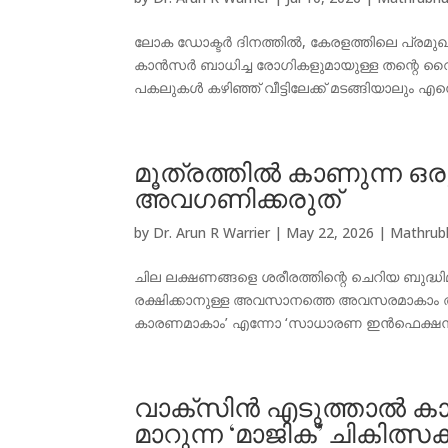
ലോക ഡോക്ടർ ദിനത്തിൽ, കേരളത്തിലെ പ്ര
കാൻസർ ബാധിച്ച രോഗികളുമായുള്ള തന്റെ വൈ
പകലുകൾ കഴിഞ്ഞ് വീട്ടിലേക്ക് മടങ്ങിയാലും എന
മൂത്രത്തിൽ കാണുന്ന ഒരു
അവഗണിക്കരുത്
by
Dr. Arun R Warrier
|
May 22, 2026
|
Mathrub
ചില ലക്ഷണങ്ങളെ ശരീരത്തിന്റെ ചെറിയ ബുദ്ധി
രക്ഷിക്കാനുള്ള അവസാനത്തെ അവസരമാകാം അവ 
കാരണമാകാം’ എന്നോ ‘സാധാരണ ഇൻഫെക്ഷനാകാ
വാക്സിൻ എടുത്താൽ ക
മാറുന്ന ‘മാജിക്’ ചികിത്സ