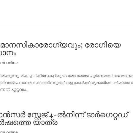
ം മാനസികാരോഗ്യവും; രോഗിയെ
ധാനം
mi online
ിരിക്കുന്നു; മികച്ച ചികിത്സകളിലൂടെ രോഗത്തെ പൂര്‍ണമായി ഭേദമാക്ക
 പ്രതിവർഷം നാലര ലക്ഷത്തിനടുത്ത് ആളുകൾക്ക് വൃക്കയിലെ ക്യാൻ
ത്. ഏറ്റവും...
ാൻസർ സ്റ്റേജ് 4-ൽനിന്ന്‌ ടാർഗെറ്റഡ്
 വർഷത്തെ യാത്ര
mi online