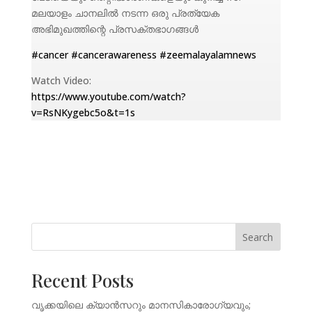
മലയാളം ചാനലിൽ നടന്ന ഒരു പ്രത്യേക
അഭിമുഖത്തിന്റെ പ്രസക്തഭാഗങ്ങൾ
#cancer
#cancerawareness
#zeemalayalamnews
Watch Video:
https://www.youtube.com/watch?
v=RsNKygebc5o&t=1s
Search
Recent Posts
വൃക്കയിലെ ക്യാൻസറും മാനസികാരോഗ്യവും;